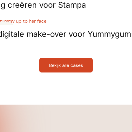
g creëren voor Stampa
site
 digitale make-over voor Yummygum
Bekijk alle cases