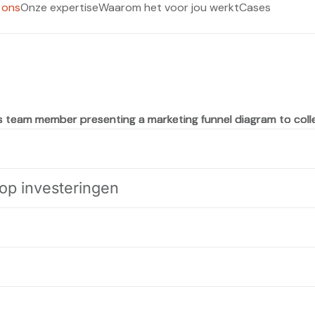
 ons
Onze expertise
Waarom het voor jou werkt
Cases
op investeringen