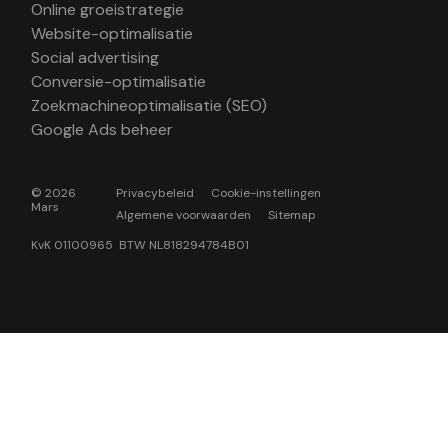
Online groeistrategie
Website-optimalisatie
Social advertising
Conversie-optimalisatie
Zoekmachineoptimalisatie (SEO)
Google Ads beheer
© 2026
Privacybeleid
Cookie-instellingen
Mars
Algemene voorwaarden
Sitemap
KvK 01100965 BTW NL818294784B01