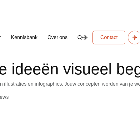
Kennisbank
Over ons
Contact
ideeën visueel begr
llustraties en infographics. Jouw concepten worden van je webs
iews