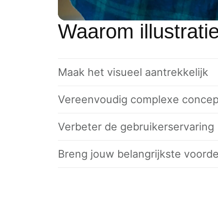
nauwkeurige geol
website. Sommige
Waarom illustrati
toestemming; u h
toestemming op 
DETAILS WE
Maak het visueel aantrekkelijk
Vereenvoudig complexe conce
Verbeter de gebruikerservaring
Breng jouw belangrijkste voorde