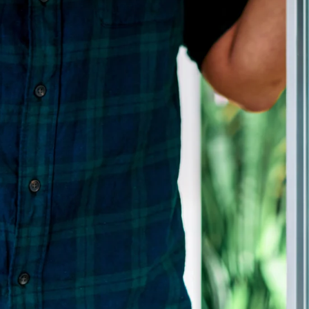
d gebruik van uw gegevens
ners gebruiken cookies en vergelijkbare technologieën om inform
laan en te openen en om persoonsgegevens te verwerken, zoals uw
n browsegegevens, voor gepersonaliseerde advertenties en conten
ontent, doelgroepinzichten en verbetering van diensten.
Externe l
ns ook verwerken voor deze en andere doeleinden, waaronder h