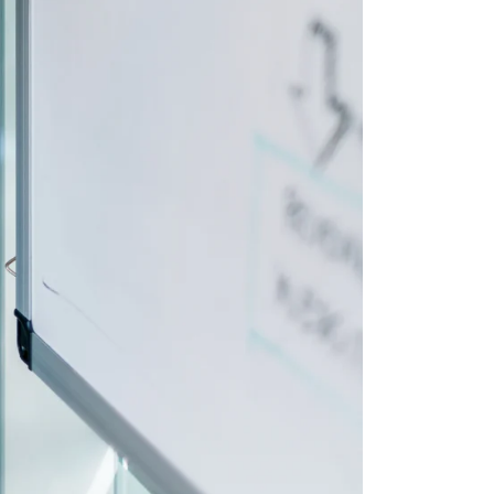
atie op uw
ENGLISH
 IP-adres, unieke
DUTCH
t, meting van
everanciers (2)
et gebruik van