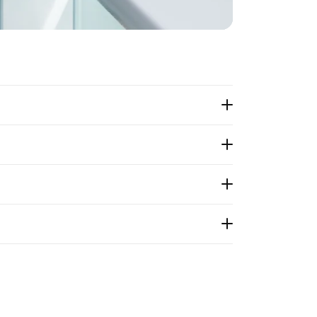
een voor deze
 plaats van
U kunt uw
ACCEPTEREN