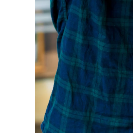
Verantwoor
Wij en onze part
apparaat op te s
identificatoren e
advertenties en c
kunnen uw gegeve