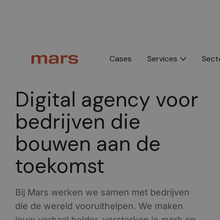
Cases
Services
Sect
B2B Digital Agency •
4,9 gemiddeld op Google, 44+
reviews
Digital agency voor
bedrijven die
bouwen aan de
toekomst
Bij Mars werken we samen met bedrijven
die de wereld vooruithelpen. We maken
jouw verhaal helder, versterken je merk en