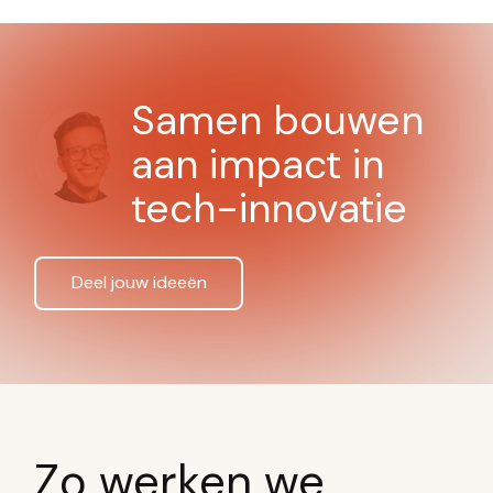
Samen bouwen
aan impact in
tech-innovatie
Deel jouw ideeën
Zo werken we