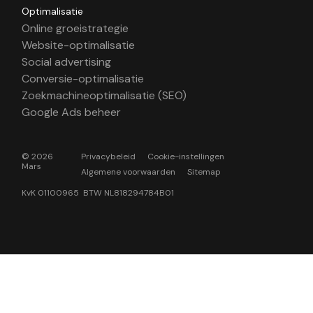
Optimalisatie
Online groeistrategie
Website-optimalisatie
Social advertising
Conversie-optimalisatie
Zoekmachineoptimalisatie (SEO)
Google Ads beheer
© 2026
Privacybeleid
Cookie-instellingen
Mars
Algemene voorwaarden
Sitemap
KvK 01100965 BTW NL818294784B01