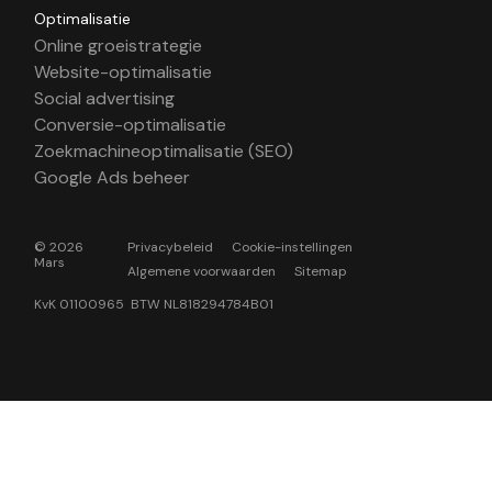
Optimalisatie
Online groeistrategie
Website-optimalisatie
Social advertising
Conversie-optimalisatie
Zoekmachineoptimalisatie (SEO)
Google Ads beheer
© 2026
Privacybeleid
Cookie-instellingen
Mars
Algemene voorwaarden
Sitemap
KvK 01100965 BTW NL818294784B01