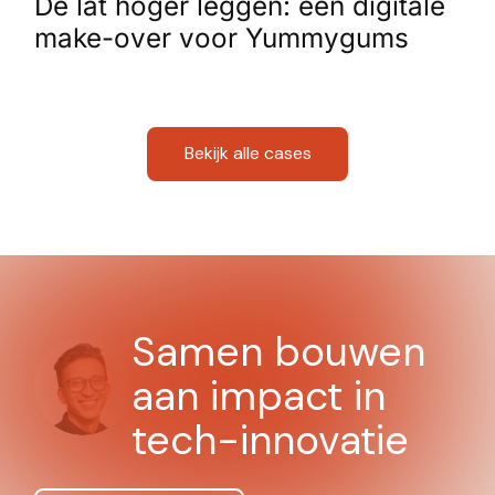
De lat hoger leggen: een digitale
make-over voor Yummygums
Bekijk alle cases
Samen bouwen
aan impact in
tech-innovatie