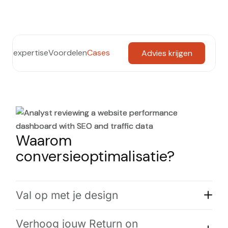
ze expertise
Voordelen
Cases
Advies krijgen
Waarom
conversieoptimalisatie?
Val op met je design
Verhoog jouw Return on