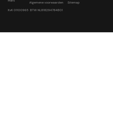
Mars
Algemene voorwaarden
Sitemap
KvK 01100965 BTW NL818294784B01