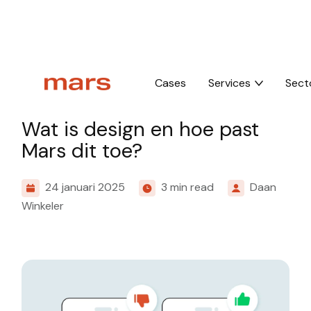
Home
Insights
Wat is design en hoe past Mars dit toe?
Cases
Services
Sect
Knowledge
Wat is design en hoe past
Mars dit toe?
24 januari 2025
3 min read
Daan
Winkeler