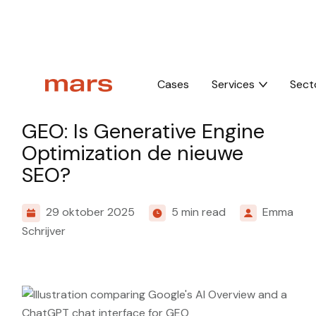
Home
Insights
GEO: Is Generative Engine Optimization de nieuwe S
Cases
Services
Sect
Knowledge
GEO: Is Generative Engine
Optimization de nieuwe
SEO?
29 oktober 2025
5 min read
Emma
Schrijver