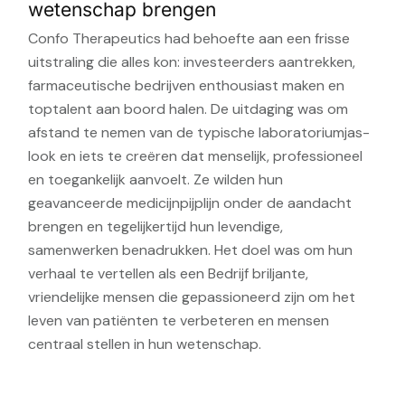
wetenschap brengen
We gebruiken cookies om inhoud en adverte
Confo Therapeutics had behoefte aan een frisse
analyseren. We delen ook informatie over u
uitstraling die alles kon: investeerders aantrekken,
analysepartners, die deze kunnen combiner
farmaceutische bedrijven enthousiast maken en
of die zij hebben verzameld door uw gebru
toptalent aan boord halen. De uitdaging was om
afstand te nemen van de typische laboratoriumjas-
DETAILS WEERGEVEN
look en iets te creëren dat menselijk, professioneel
en toegankelijk aanvoelt. Ze wilden hun
geavanceerde medicijnpijplijn onder de aandacht
brengen en tegelijkertijd hun levendige,
samenwerken benadrukken. Het doel was om hun
verhaal te vertellen als een Bedrijf briljante,
vriendelijke mensen die gepassioneerd zijn om het
leven van patiënten te verbeteren en mensen
centraal stellen in hun wetenschap.