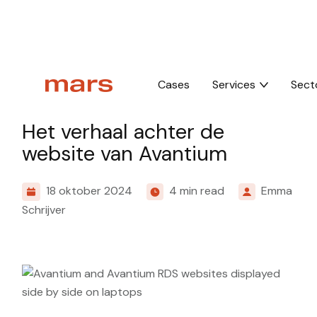
Home
Insights
Het verhaal achter de website van Avantium
Cases
Services
Sect
Cases
Het verhaal achter de
website van Avantium
18 oktober 2024
4 min read
Emma
Schrijver