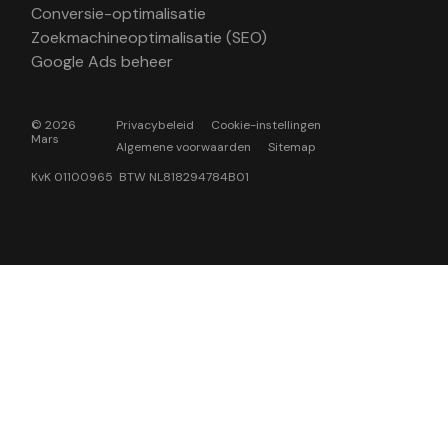
Conversie-optimalisatie
Zoekmachineoptimalisatie (SEO)
Google Ads beheer
© 2026
Privacybeleid
Cookie-instellingen
Mars
Algemene voorwaarden
Sitemap
KvK 01100965 BTW NL818294784B01