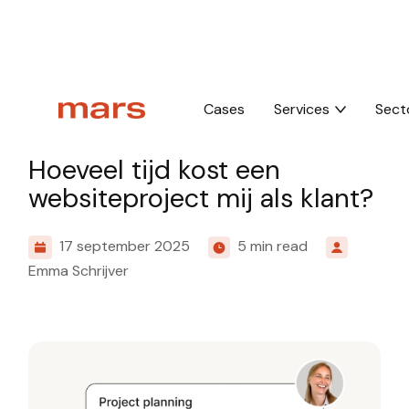
Home
Insights
Hoeveel tijd kost een websiteproject mij als klant?
Cases
Services
Sect
Culture
Hoeveel tijd kost een
websiteproject mij als klant?
17 september 2025
5 min read
Emma Schrijver