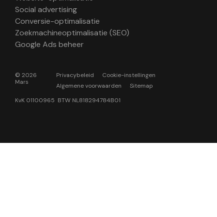
Social advertising
Conversie-optimalisatie
Zoekmachineoptimalisatie (SEO)
Google Ads beheer
© 2026
Privacybeleid
Cookie-instellingen
Mars
Algemene voorwaarden
Sitemap
KvK 01100965 BTW NL818294784B01