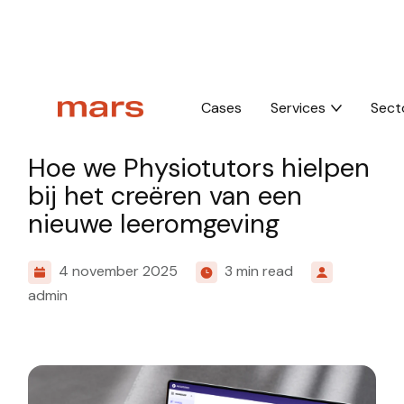
Home
Insights
Hoe we Physiotutors hielpen bij het creëren van een
Cases
Services
Sect
Cases
Hoe we Physiotutors hielpen
bij het creëren van een
nieuwe leeromgeving
4 november 2025
3 min read
admin