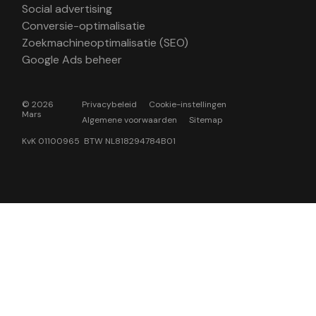
Social advertising
Conversie-optimalisatie
Zoekmachineoptimalisatie (SEO)
Google Ads beheer
© 2026
Privacybeleid
Cookie-instellingen
Mars
Algemene voorwaarden
Sitemap
KvK 01100965 BTW NL818294784B01